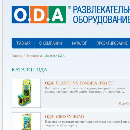
Главная
/
Поставщики
/
Каталог ОДА
КАТАЛОГ ОДА
ОДА
PLANTS VS ZOMBIES (DX) 55"
Все очень просто. Вы живете в доме, который с помощью
разных растений, необходимо защищать от нашествия ...
Подробне
ОДА
CROSSY ROAD
Новинка по мотивам мегапопулярной игры для смартфонов.
Задача перейти дорогу.