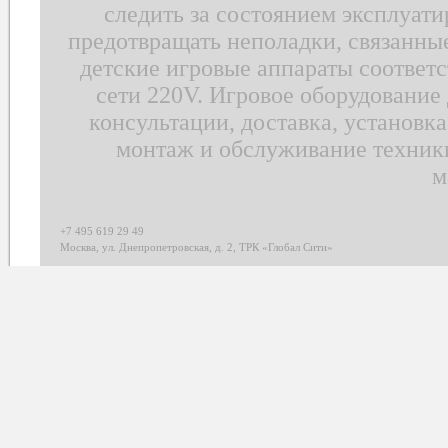
следить за состоянием эксплуати
предотвращать неполадки, связанные
детские игровые аппараты соответс
сети 220V. Игровое оборудование 
консультации, доставка, установк
монтаж и обслуживание техник
м
+7 495 619 29 49
Москва, ул. Днепропетровская, д. 2, ТРК «Глобал Сити»