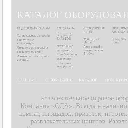
КАТАЛОГ ОБОРУДОВА
ВИДЕОСИМУЛЯТОРЫ
АВТОМАТЫ
СПОРТИВНЫЕ
ПРИЗОВЫ
С
ИГРЫ
АВТОМАТ
ВЫДАЧЕЙ
Танцевальные автоматы
БИЛЕТОВ
Флипперы (
С выдачей
Спортивные
pinball )
приза
симуляторы
спортивные
Аэрохоккей и
Симуляторы стрельбы
на ловкость
механический
Симуляторы гонок
футбол
минибоулинги
Автоматы с сенсорным
колотушки
экраном
с быстрым
выигрышем
ГЛАВНАЯ
О КОМПАНИИ
КАТАЛОГ
ПРОЕКТИР
Развлекательное игровое обо
Компания «ОДА». Всегда в наличии 
комнат, площадок, призотек, игротек
развлекательных центров. Развле