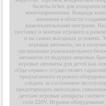
билеты ticket для аппаратов 
монетоприемники. Команда ком
знаниями в области создани
развлекательными центрами. На
поставку и монтаж игрового и развл
и на самых выгодных условиях. У
игровые автоматы, но и получ
организации развлекательного бизн
автоматов от ведущих мировых бр
игровые автоматы для детей как нов
«Ода-сервис» осуществляет гарантий
предлагаемого игрового оборудова
следить за состоянием эксплуати
предотвращать неполадки, связанные
детские игровые аппараты соответс
сети 220V. Игровое оборудование 