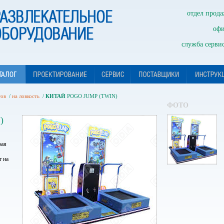
отдел прода
офи
служба сервис
тов
/
на ловкость
/
КИТАЙ
POGO JUMP (TWIN)
ФОТО
)
рая
т на