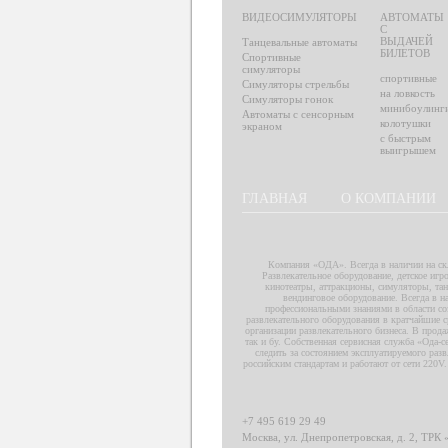
ВИДЕОСИМУЛЯТОРЫ
АВТОМАТЫ
С
ВЫДАЧЕЙ
Танцевальные автоматы
БИЛЕТОВ
Спортивные
симуляторы
спортивные
Симуляторы стрельбы
на ловкость
Симуляторы гонок
минибоулинг
Автоматы с сенсорным
колотушки
экраном
с быстрым
выигрышем
ГЛАВНАЯ
О КОМПАНИИ
Компания «ОДА». Всегда в наличии на скл
Развлекательное оборудование, детское игр
кинотеатры, аттракционы, симуляторы, тан
вендинговое оборудование. Всегда в 
профессиональными знаниями в области со
развлекательного оборудования в кратчайшие 
организации развлекательного бизнеса. В прод
так и бу. Собственная сервисная служба «Ода-
следить за состоянием эксплуатируемого разв
российским стандартам и работают от сети 220V
+7 495 619 29 49
Москва, ул. Днепропетровская, д. 2, ТРК