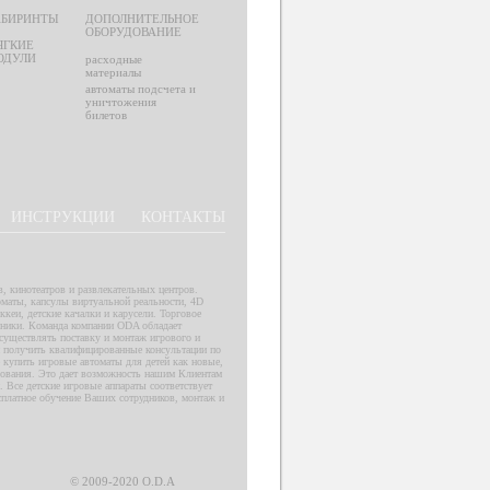
АБИРИНТЫ
ДОПОЛНИТЕЛЬНОЕ
ОБОРУДОВАНИЕ
ЯГКИЕ
ОДУЛИ
расходные
материалы
автоматы подсчета и
уничтожения
билетов
ИНСТРУКЦИИ
КОНТАКТЫ
, кинотеатров и развлекательных центров.
томаты, капсулы виртуальной реальности, 4D
кеи, детские качалки и карусели. Торговое
мники. Команда компании ODA обладает
существлять поставку и монтаж игрового и
и получить квалифицированные консультации по
 купить игровые автоматы для детей как новые,
удования. Это дает возможность нашим Клиентам
. Все детские игровые аппараты соответствует
есплатное обучение Ваших сотрудников, монтаж и
© 2009-2020 O.D.A