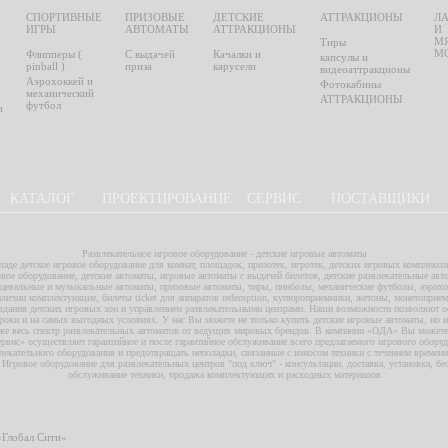
СПОРТИВНЫЕ
ПРИЗОВЫЕ
ДЕТСКИЕ
АТТРАКЦИОНЫ
Л
ИГРЫ
АВТОМАТЫ
АТТРАКЦИОНЫ
И
М
Тиры
М
Флипперы (
С выдачей
Качалки и
капсулы и
pinball )
приза
карусели
видеоаттракционы
Аэрохоккей и
Фотокабины
механический
АТТРАКЦИОНЫ
футбол
и
КАТАЛОГ
ПРОЕКТИРОВАНИЕ
СЕРВИС
ПОСТАВЩИКИ
Развлекательное игровое оборудование - детские игровые автоматы
аде детское игровое оборудование для комнат, площадок, призотек, игротек, детских игровых комплексов
овое оборудование, детские автоматы, игровые автоматы с выдачей билетов, детские развлекательные ав
цевальные и музыкальные автоматы, призовые автоматы, тиры, пинболы, механические футболы, аэрохок
наличии комплектующие, билеты ticket для аппаратов redemption, купюроприемники, жетоны, монетоприе
здания детских игровых зон и управлением развлекательными центрами. Наши возможности позволяют о
сроки и на самых выгодных условиях. У нас Вы можете не только купить детские игровые автоматы, но 
аже весь спектр развлекательных автоматов от ведущих мировых брендов. В компании «ОДА» Вы можете
сервис» осуществляет гарантийное и после гарантийное обслуживание всего предлагаемого игрового обор
лекательного оборудования и предотвращать неполадки, связанные с износом техники с течением времени
. Игровое оборудование для развлекательных центров "под ключ" - консультации, доставка, установка, б
обслуживание техники, продажа комплектующих и расходных материалов
 «Глобал Сити»