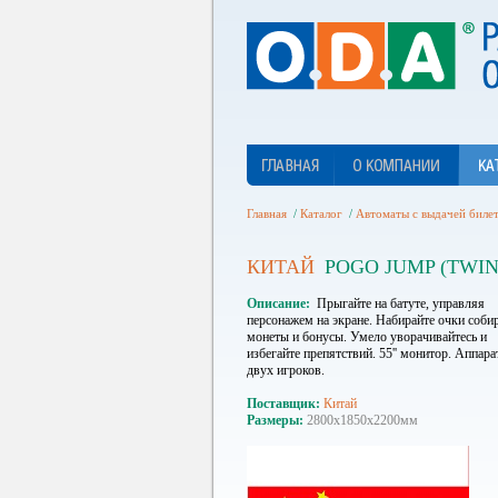
Главная
/
Каталог
/
Автоматы с выдачей биле
КИТАЙ
POGO JUMP (TWIN
Описание
Прыгайте на батуте, управляя
персонажем на экране. Набирайте очки соби
монеты и бонусы. Умело уворачивайтесь и
избегайте препятствий. 55'' монитор. Аппара
двух игроков.
Поставщик
Китай
Размеры
2800х1850х2200мм