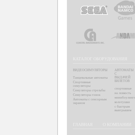
КАТАЛОГ ОБОРУДОВАНИЯ
ВИДЕОСИМУЛЯТОРЫ
АВТОМАТЫ
С
ВЫДАЧЕЙ
Танцевальные автоматы
БИЛЕТОВ
Спортивные
симуляторы
спортивные
Симуляторы стрельбы
на ловкость
Симуляторы гонок
минибоулинг
Автоматы с сенсорным
колотушки
экраном
с быстрым
выигрышем
ГЛАВНАЯ
О КОМПАНИИ