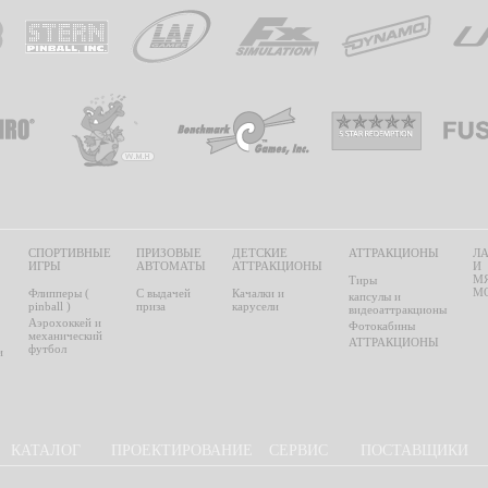
СПОРТИВНЫЕ
ПРИЗОВЫЕ
ДЕТСКИЕ
АТТРАКЦИОНЫ
Л
ИГРЫ
АВТОМАТЫ
АТТРАКЦИОНЫ
И
М
Тиры
М
Флипперы (
С выдачей
Качалки и
капсулы и
pinball )
приза
карусели
видеоаттракционы
Аэрохоккей и
Фотокабины
механический
АТТРАКЦИОНЫ
футбол
и
КАТАЛОГ
ПРОЕКТИРОВАНИЕ
СЕРВИС
ПОСТАВЩИКИ