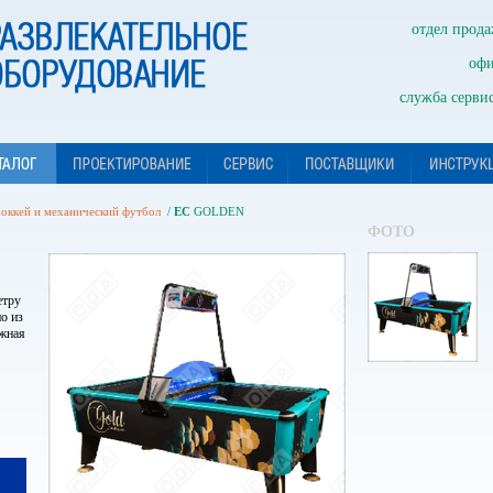
отдел прода
офи
служба сервис
оккей и механический футбол
/
ЕС
GOLDEN
ФОТО
етру
о из
жная