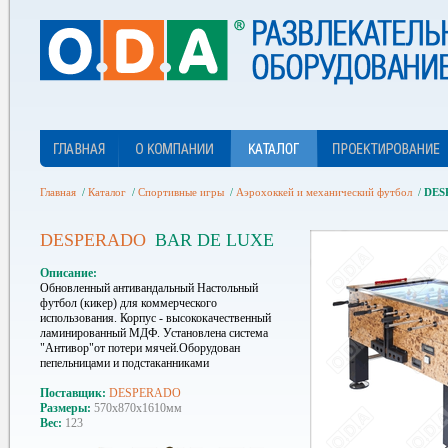
Главная
/
Каталог
/
Спортивные игры
/
Аэрохоккей и механический футбол
/
DES
DESPERADO
BAR DE LUXE
Описание
Обновленный антивандальный Настольный
футбол (кикер) для коммерческого
использования. Корпус - высококачественный
ламинированный МДФ. Установлена система
"Антивор"от потери мячей.Оборудован
пепельницами и подстаканниками
Поставщик
DESPERADO
Размеры
570х870х1610мм
Вес
123