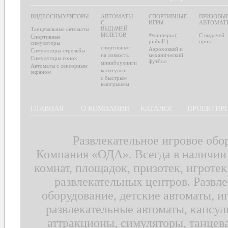
ВИДЕОСИМУЛЯТОРЫ
АВТОМАТЫ
СПОРТИВНЫЕ
ПРИЗОВЫ
С
ИГРЫ
АВТОМАТ
ВЫДАЧЕЙ
Танцевальные автоматы
БИЛЕТОВ
Флипперы (
С выдачей
Спортивные
pinball )
приза
симуляторы
спортивные
Аэрохоккей и
Симуляторы стрельбы
на ловкость
механический
Симуляторы гонок
футбол
минибоулинги
Автоматы с сенсорным
колотушки
экраном
с быстрым
выигрышем
ГЛАВНАЯ
О КОМПАНИИ
КАТАЛОГ
ПРОЕКТИР
Развлекательное игровое обо
Компания «ОДА». Всегда в наличии 
комнат, площадок, призотек, игротек
развлекательных центров. Развле
оборудование, детские автоматы, и
развлекательные автоматы, капсул
аттракционы, симуляторы, танцев