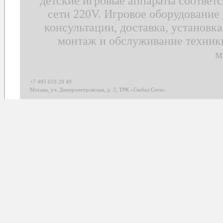
детские игровые аппараты соответс
сети 220V. Игровое оборудование 
консультации, доставка, установк
монтаж и обслуживание техник
м
+7 495 619 29 49
Москва, ул. Днепропетровская, д. 2, ТРК «Глобал Сити»