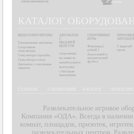
КАТАЛОГ ОБОРУДОВА
ВИДЕОСИМУЛЯТОРЫ
АВТОМАТЫ
СПОРТИВНЫЕ
ПРИЗОВЫ
С
ИГРЫ
АВТОМАТ
ВЫДАЧЕЙ
Танцевальные автоматы
БИЛЕТОВ
Флипперы (
С выдачей
Спортивные
pinball )
приза
симуляторы
спортивные
Аэрохоккей и
Симуляторы стрельбы
на ловкость
механический
Симуляторы гонок
футбол
минибоулинги
Автоматы с сенсорным
колотушки
экраном
с быстрым
выигрышем
ГЛАВНАЯ
О КОМПАНИИ
КАТАЛОГ
ПРОЕКТИР
Развлекательное игровое обо
Компания «ОДА». Всегда в наличии 
комнат, площадок, призотек, игротек
развлекательных центров. Развле