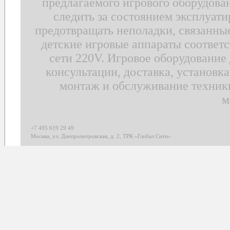
предлагаемого игрового оборудова
следить за состоянием эксплуати
предотвращать неполадки, связанные
детские игровые аппараты соответс
сети 220V. Игровое оборудование 
консультации, доставка, установк
монтаж и обслуживание техник
м
+7 495 619 29 49
Москва, ул. Днепропетровская, д. 2, ТРК «Глобал Сити»