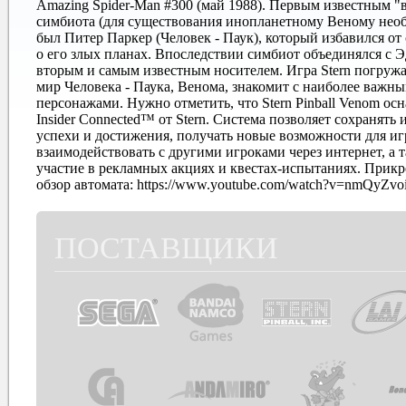
Amazing Spider-Man #300 (май 1988). Первым известным "
симбиота (для существования инопланетному Веному необ
был Питер Паркер (Человек - Паук), который избавился от 
о его злых планах. Впоследствии симбиот объединялся с Э
вторым и самым известным носителем. Игра Stern погружа
мир Человека - Паука, Венома, знакомит с наиболее важн
персонажами. Нужно отметить, что Stern Pinball Venom ос
Insider Connected™ от Stern. Система позволяет сохранять 
успехи и достижения, получать новые возможности для иг
взаимодействовать с другими игроками через интернет, а 
участие в рекламных акциях и квестах-испытаниях. Прик
обзор автомата: https://www.youtube.com/watch?v=nmQyZv
ПОСТАВЩИКИ